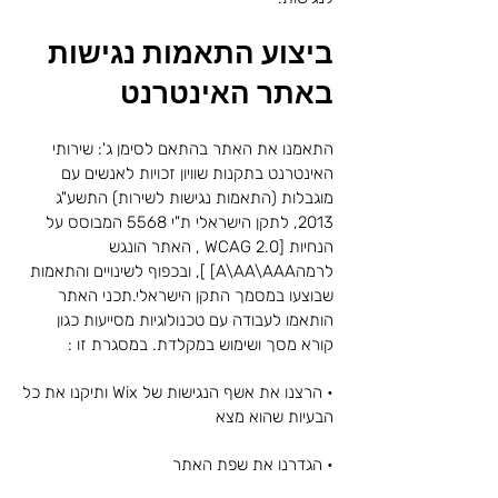
ביצוע התאמות נגישות
באתר האינטרנט
התאמנו את האתר בהתאם לסימן ג': שירותי
האינטרנט בתקנות שוויון זכויות לאנשים עם
מוגבלות (התאמות נגישות לשירות) התשע"ג
2013, לתקן הישראלי ת"י 5568 המבוסס על
הנחיות [WCAG 2.0 , האתר הונגש
לרמהA\AA\AAA] ], ובכפוף לשינויים והתאמות
שבוצעו במסמך התקן הישראלי.תכני האתר
הותאמו לעבודה עם טכנולוגיות מסייעות כגון
קורא מסך ושימוש במקלדת. במסגרת זו :
• הרצנו את אשף הנגישות של Wix ותיקנו את כל
הבעיות שהוא מצא
• הגדרנו את שפת האתר