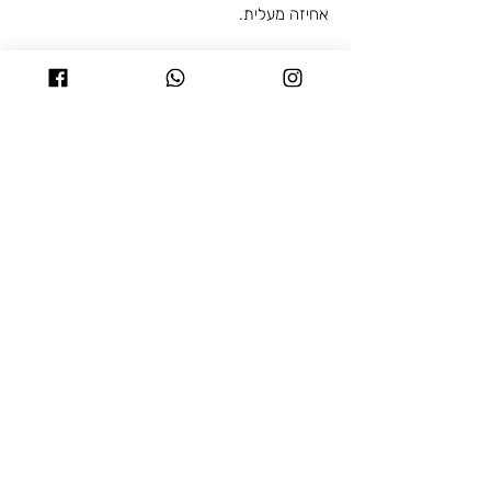
אחיזה מעלית.
דרכי פניה לבקשות,
תקלות נגישות והצעות
לשיפור:
במידה ומצאתם באתר האינטרנט בעיה בנושא
הנגישות או שאתם זקוקים עזרה, אתם מוזמנים
לפנות אלינו דרך אחראית על הנגישות של
העסק:
• מיכל טלקר
0522312839
•
michaltalker@gmail.com
•