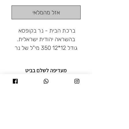
רגיל
מבצע
אזל מהמלאי
ברכת הבית - נר בקופסא
בהשראה יהודית ישראלית.
גודל 12*12 350 מי"ל של נר
איכותי עשוי עבדת יד בריח
בראשית מושלם!
מעדיפה לשלם בביט
או צריכה עזרה בהזמנה?
לחצי כאן
תקנון פרטיות