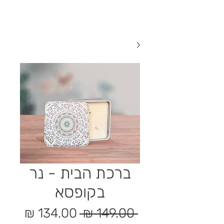
ברכת הבית - נר
בקופסא
מחיר
מחיר
 ‏149.00 ‏₪ 