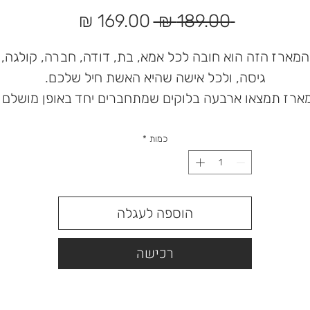
מחיר
מחיר
 ‏189.00 ‏₪ 
רגיל
מבצע
המארז הזה הוא חובה לכל אמא, בת, דודה, חברה, קולגה,
גיסה, ולכל אישה שהיא האשת חיל שלכם.
ארז תמצאו ארבעה בלוקים שמתחברים יחד באופן מושלם 
בלוק עם עיצוב וינטג' מהמם, בלוק עם מילות "אשת חיל",
דלה בעיצוב אשת חיל, חמסה ורודה, ובלוק נוסף עם הכיתו
כמות
*
"כל שתבקשי – לו יהי".
זהו מארז שמכבד נשיות חזקה, מרגשת ומעוררת השראה.
מתנה עם נוכחות, לאישה עם נוכחות.
הוספה לעגלה
תזכורת יומיומית לכמה עוצמה, חסד ואור יש בה.
רכישה