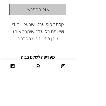
אזל מהמלאי
קלמר פופ ארט ישראלי ייחודי
שישמח כל אדם שיקבל אותו.
ניתן להשתמש כקלמר
ללימודים או כתיק איפור. אין
דבר יותר כיף מלשלב את
מעדיפה לשלם בביט
הישראליות שלנו עם זרם הפופ
או צריכה עזרה בהזמנה?
לחצי כאן
ארט והקומיקס העולמי. שילוב
מנצח.
תקנון פרטיות